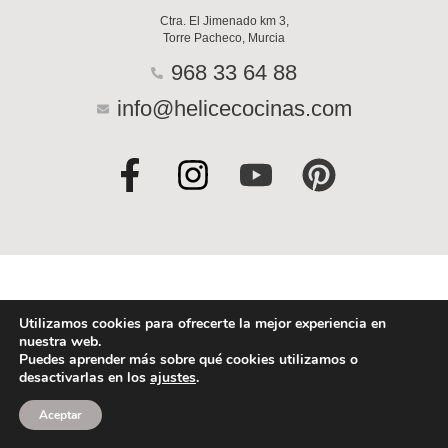
Ctra. El Jimenado km 3,
Torre Pacheco, Murcia
968 33 64 88
info@helicecocinas.com
F
I
Y
P
a
n
o
i
c
s
u
n
e
t
t
t
b
a
u
e
o
g
b
r
Utilizamos cookies para ofrecerte la mejor experiencia en
nuestra web.
o
r
e
e
Puedes aprender más sobre qué cookies utilizamos o
desactivarlas en los
ajustes
.
k
a
s
-
m
t
Aceptar