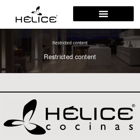
Ir
al
contenido
Restricted content
Restricted content