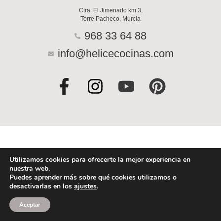
Ctra. El Jimenado km 3,
Torre Pacheco, Murcia
968 33 64 88
info@helicecocinas.com
F
I
Y
P
a
n
o
i
c
s
u
n
e
t
t
t
b
a
u
e
o
g
b
r
Utilizamos cookies para ofrecerte la mejor experiencia en
nuestra web.
o
r
e
e
Puedes aprender más sobre qué cookies utilizamos o
desactivarlas en los
ajustes
.
k
a
s
-
m
t
Aceptar