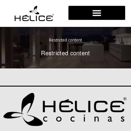
Ir
al
contenido
Restricted content
Restricted content