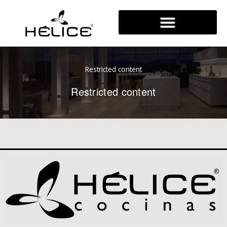
Ir
al
contenido
Restricted content
Restricted content