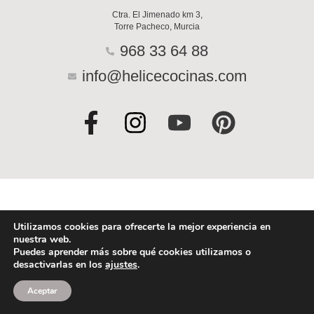
Ctra. El Jimenado km 3,
Torre Pacheco, Murcia
968 33 64 88
info@helicecocinas.com
F
I
Y
P
a
n
o
i
c
s
u
n
e
t
t
t
b
a
u
e
o
g
b
r
Utilizamos cookies para ofrecerte la mejor experiencia en
nuestra web.
o
r
e
e
Puedes aprender más sobre qué cookies utilizamos o
desactivarlas en los
ajustes
.
k
a
s
-
m
t
Aceptar