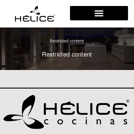
Ir
al
contenido
Restricted content
Restricted content