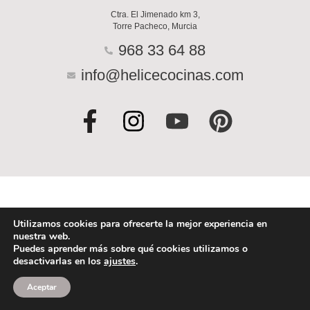
Ctra. El Jimenado km 3,
Torre Pacheco, Murcia
968 33 64 88
info@helicecocinas.com
F
I
Y
P
a
n
o
i
c
s
u
n
e
t
t
t
b
a
u
e
o
g
b
r
Utilizamos cookies para ofrecerte la mejor experiencia en
nuestra web.
o
r
e
e
Puedes aprender más sobre qué cookies utilizamos o
desactivarlas en los
ajustes
.
k
a
s
-
m
t
Aceptar