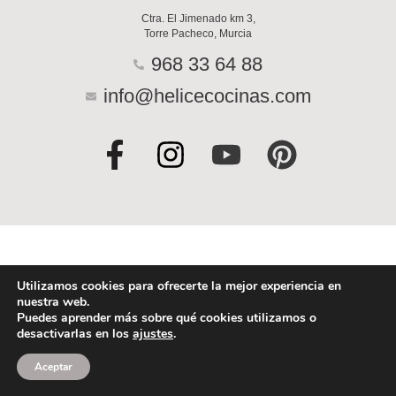
Ctra. El Jimenado km 3,
Torre Pacheco, Murcia
968 33 64 88
info@helicecocinas.com
F
I
Y
P
a
n
o
i
c
s
u
n
e
t
t
t
b
a
u
e
o
g
b
r
Utilizamos cookies para ofrecerte la mejor experiencia en
nuestra web.
o
r
e
e
Puedes aprender más sobre qué cookies utilizamos o
desactivarlas en los
ajustes
.
k
a
s
-
m
t
Aceptar