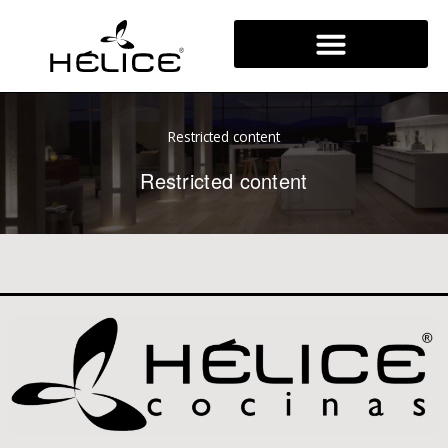
Ir
al
contenido
Restricted content
Restricted content