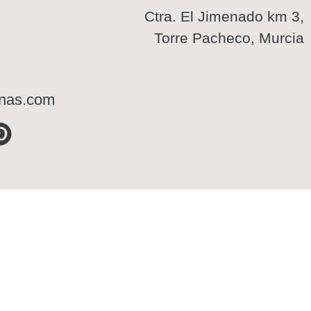
Ctra. El Jimenado km 3,
Torre Pacheco, Murcia
inas.com
P
i
n
t
e
r
e
s