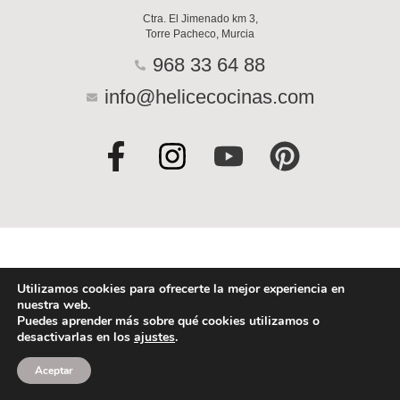
Ctra. El Jimenado km 3,
Torre Pacheco, Murcia
968 33 64 88
info@helicecocinas.com
F
I
Y
P
a
n
o
i
c
s
u
n
e
t
t
t
b
a
u
e
o
g
b
r
Utilizamos cookies para ofrecerte la mejor experiencia en
nuestra web.
o
r
e
e
Puedes aprender más sobre qué cookies utilizamos o
desactivarlas en los
ajustes
.
k
a
s
-
m
t
Aceptar