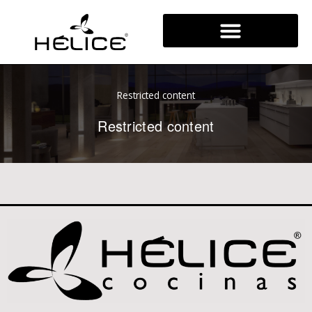
Ir
al
contenido
Restricted content
Restricted content