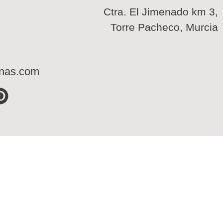
Ctra. El Jimenado km 3,
Torre Pacheco, Murcia
inas.com
P
i
n
t
e
r
e
s