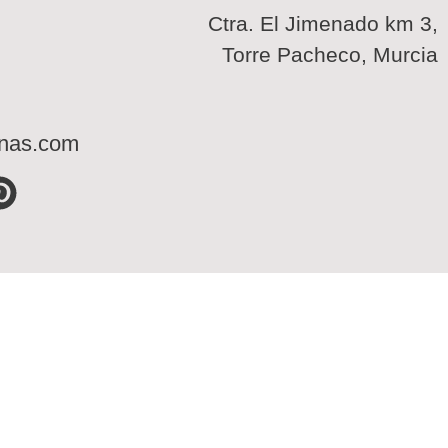
Ctra. El Jimenado km 3,
Torre Pacheco, Murcia
inas.com
P
i
n
t
e
r
e
s