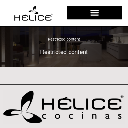
Ir
al
contenido
Restricted content
Restricted content