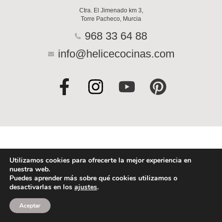
Ctra. El Jimenado km 3,
Torre Pacheco, Murcia
968 33 64 88
info@helicecocinas.com
F
I
Y
P
a
n
o
i
c
s
u
n
e
t
t
t
b
a
u
e
o
g
b
r
Utilizamos cookies para ofrecerte la mejor experiencia en
nuestra web.
o
r
e
e
Puedes aprender más sobre qué cookies utilizamos o
desactivarlas en los
ajustes
.
k
a
s
-
m
t
Aceptar