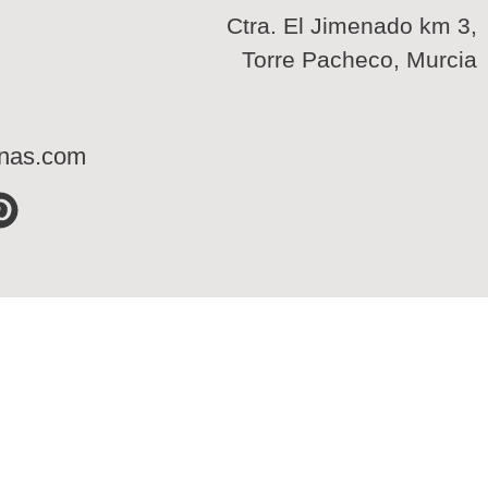
Ctra. El Jimenado km 3,
Torre Pacheco, Murcia
inas.com
P
i
n
t
e
r
e
s