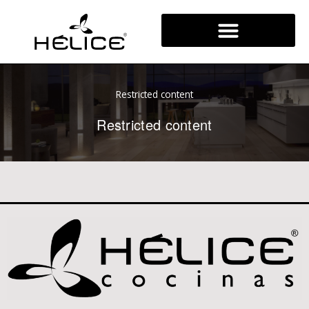
Ir
al
contenido
Restricted content
Restricted content