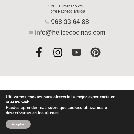
Ctra. El Jimenado km 3,
Torre Pacheco, Murcia
968 33 64 88
info@helicecocinas.com
F
I
Y
P
a
n
o
i
c
s
u
n
e
t
t
t
b
a
u
e
o
g
b
r
Utilizamos cookies para ofrecerte la mejor experiencia en
nuestra web.
o
r
e
e
Puedes aprender más sobre qué cookies utilizamos o
desactivarlas en los
ajustes
.
k
a
s
-
m
t
Aceptar