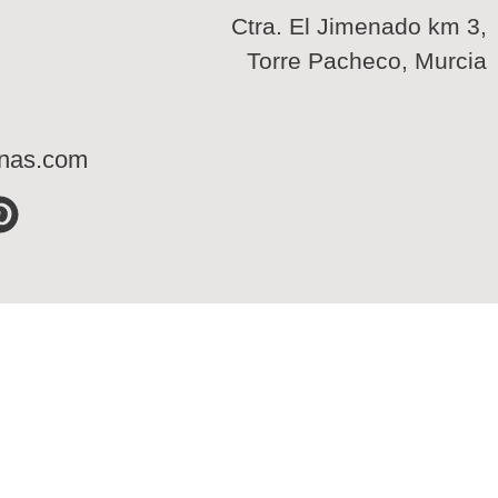
Ctra. El Jimenado km 3,
Torre Pacheco, Murcia
inas.com
P
i
n
t
e
r
e
s