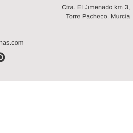
Ctra. El Jimenado km 3,
Torre Pacheco, Murcia
inas.com
P
i
n
t
e
r
e
s