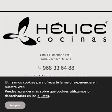
Ctra. El Jimenado km 3,
Torre Pacheco, Murcia
968 33 64 88
info@helicecocinas.com
Utilizamos cookies para ofrecerte la mejor experiencia en
F
I
Y
P
nuestra web.
Puedes aprender más sobre qué cookies utilizamos o
a
n
o
i
desactivarlas en los
ajustes
.
c
s
u
n
Aceptar