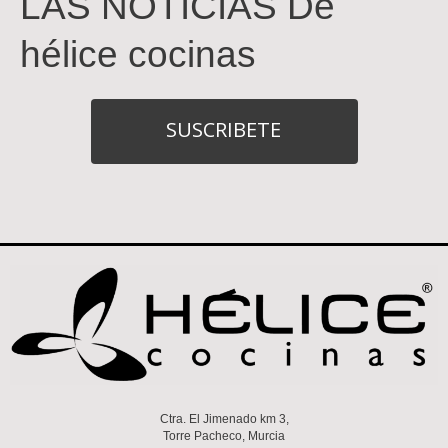
LAS NOTICIAS De
hélice cocinas
SUSCRIBETE
Ctra. El Jimenado km 3,
Torre Pacheco, Murcia