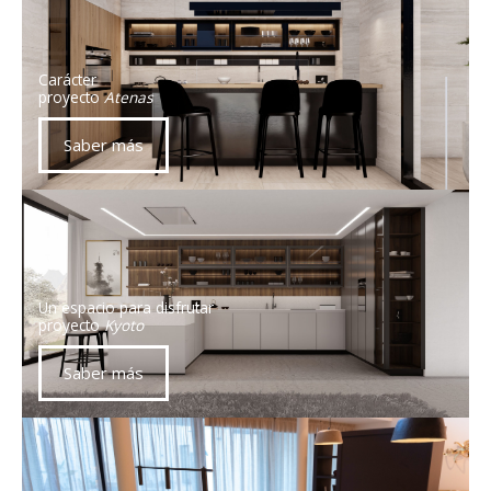
Carácter
proyecto
Atenas
Saber más
Un espacio para disfrutar
proyecto
Kyoto
Saber más