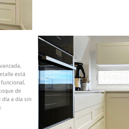
avanzada,
talle está
 funcional,
toque de
 día a día sin
e.