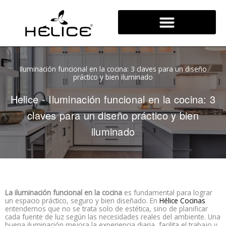
Ir
al
contenido
Iluminación funcional en la cocina: 3 claves para un diseño
práctico y bien iluminado
Helice
-
Iluminación funcional en la cocina: 3
claves para un diseño práctico y bien
iluminado
La iluminación funcional en la cocina
es fundamental para lograr
un espacio práctico, seguro y bien diseñado. En
Hélice Cocinas
entendemos que no se trata solo de estética, sino de planificar
cada fuente de luz según las necesidades reales del ambiente. Una
buena iluminación mejora la experiencia diaria, facilita el trabajo y