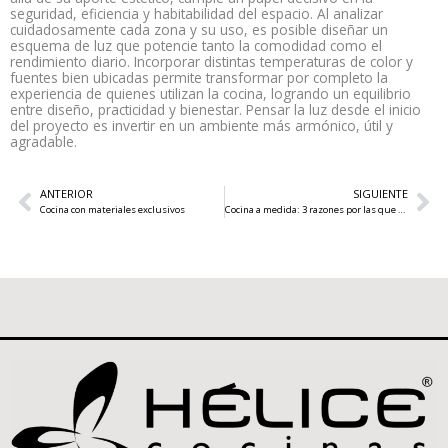
seguridad, eficiencia y habitabilidad del espacio. Al analizar
cuidadosamente cada zona y su uso, es posible diseñar un
esquema de luz que potencie tanto la comodidad como el
rendimiento diario. Incorporar distintas temperaturas de color y
fuentes bien ubicadas permite transformar por completo la
experiencia de quienes utilizan la cocina, logrando un equilibrio
entre diseño, practicidad y bienestar. Pensar la luz desde el inicio
del proyecto es invertir en un ambiente más armónico, útil y
agradable.
Ant
Si
ANTERIOR
SIGUIENTE
Cocina con materiales exclusivos
Cocina a medida: 3 razones por las que marca la diferencia