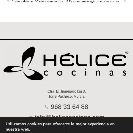
Cocinas abiertas: 10 aciertos en su diseño
5 Razones para elegir una cocina sostenible | Hélice y su apuesta por la energía limpia
Ctra. El Jimenado km 3,
Torre Pacheco, Murcia
968 33 64 88
info@helicecocinas.com
Utilizamos cookies para ofrecerte la mejor experiencia en
F
I
Y
P
nuestra web.