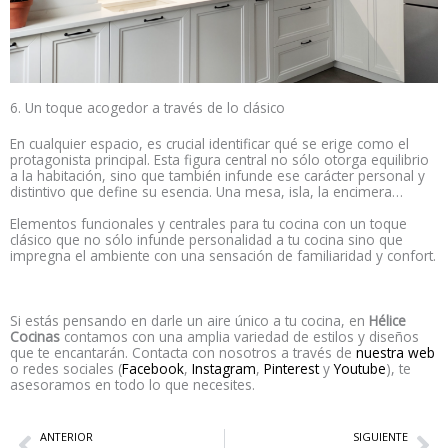
6. Un toque acogedor a través de lo clásico
En cualquier espacio, es crucial identificar qué se erige como el
protagonista principal. Esta figura central no sólo otorga equilibrio
a la habitación, sino que también infunde ese carácter personal y
distintivo que define su esencia. Una mesa, isla, la encimera…
Elementos funcionales y centrales para tu cocina con un toque
clásico que no sólo infunde personalidad a tu cocina sino que
impregna el ambiente con una sensación de familiaridad y confort.
Si estás pensando en darle un aire único a tu cocina, en
Hélice
Cocinas
contamos con una amplia variedad de estilos y diseños
que te encantarán. Contacta con nosotros a través de
nuestra web
o redes sociales (
Facebook
,
Instagram
,
Pinterest
y
Youtube
), te
asesoramos en todo lo que necesites.
Ant
Si
ANTERIOR
SIGUIENTE