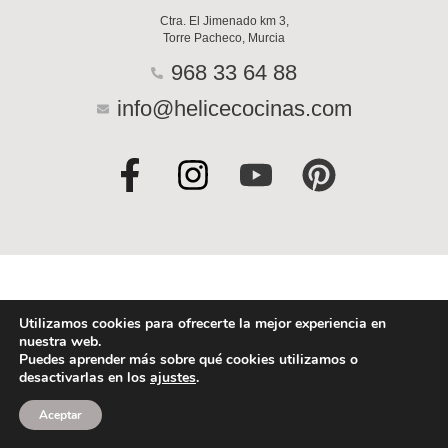
Ctra. El Jimenado km 3,
Torre Pacheco, Murcia
968 33 64 88
info@helicecocinas.com
F
I
Y
P
a
n
o
i
c
s
u
n
e
t
t
t
b
a
u
e
o
g
b
r
Utilizamos cookies para ofrecerte la mejor experiencia en
nuestra web.
o
r
e
e
Puedes aprender más sobre qué cookies utilizamos o
desactivarlas en los
ajustes
.
k
a
s
-
m
t
Aceptar