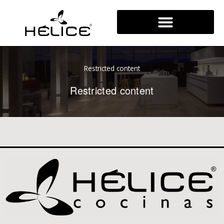
Ir
al
contenido
Restricted content
Restricted content